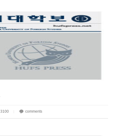
구
3100
comments
|