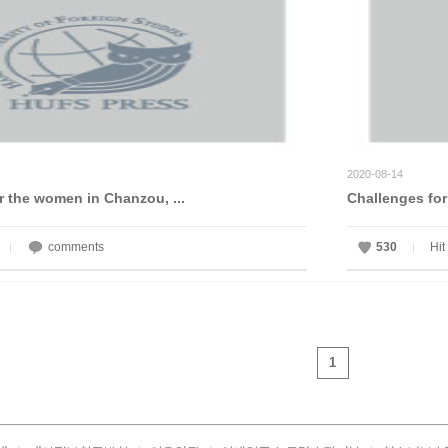
2020-08-14
r the women in Chanzou, ...
Challenges fo
comments
530
Hit
|
|
1