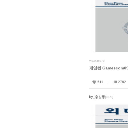
2020-08-30
게임컴 Gamescom09 P
511
Hit
2782
|
by_홍길동
[뉴스]