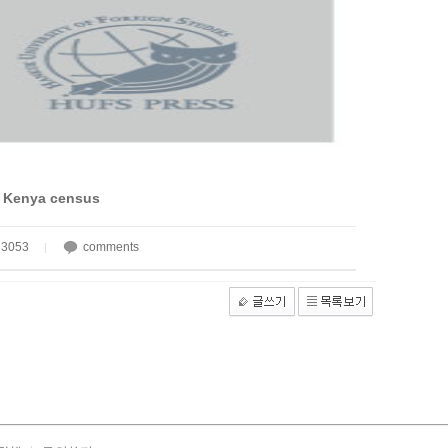
r Kenya census
3053
comments
|