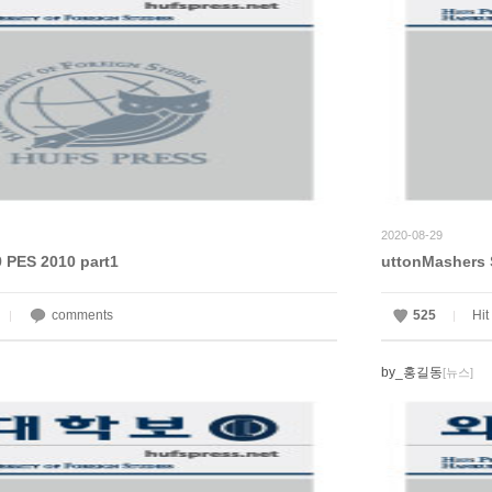
2020-08-29
ES 2010 part1
uttonMashers 
comments
525
Hit
|
|
by_홍길동
[뉴스]