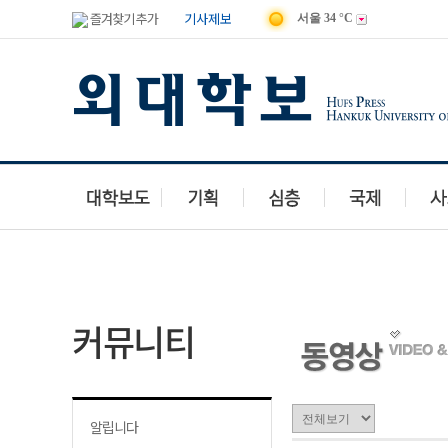
즐겨찾기 추가
기사제보
서울
34 °C
독자투고
유머마당
맛집이야기
여행갤러리
동영상
칭찬
커뮤니티
알립니다