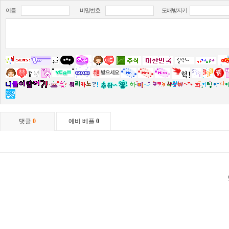
이름
비밀번호
도배방지키
댓글
0
예비 베플
0