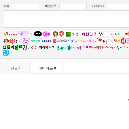
이름
비밀번호
도배방지키
댓글
0
예비 베플
0