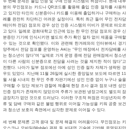
두 번째 문제는 출입 인증 및 구매 인증 시스템의 허점이다. 현재 대부
분의 무인점포는 카드나 QR코드를 활용해 출입 인증 절차를 사용하
고 있지만 타인의 신분증이나 카드를 이용해 출입하거나 구매하는 사
례를 완전히 차단하긴 어려운 실정이다. 특히 최근 들어 무인 전자담
배(이하 전담) 점포의 경우 성인 인증 시스템의 미비가 문제로 떠오르
고 있다. 일례로 경희대학교 인근에 있는 한 무인 전담 점포의 경우 신
분증만 기기에 인식시키면 별도의 추가 확인 절차 없이 제품을 구매할
수 있는 것으로 확인됐다. 이와 관련해 한겨레와의 인터뷰에서 경기
양주에서 전담 점포를 운영하는 A씨는 “무인 매장에서 전자담배를 사
는 청소년이 많다”며 “실제로 가게 운영 중에 전담 판매점에서 청소년
이 다른 사람의 신분증으로 전담을 사려는 것을 제지한 적이 많다”고
전했다. 나아가 일부 점포에선 아예 성인 인증 절차 자체가 생략된 경
우도 있었다. 지난해 11월 26일에 실시한 중앙일보 보도에 따르면 11
월 서울 시내의 한 무인 주류 자판기에선 성인 인증 없이 누구나 술을
구매할 수 있단 제보가 경찰에 제출돼 현장 조사 결과 점포 내엔 성인
인증 장치가 존재하지 않았으며 주류가 보관된 냉장고에도 별도의 잠
금장치가 없던 것으로 드러났다. 이러한 구조적 허점은 미성년자의 주
류 및 담배 구매와 같은 불법 행위로 이어질 가능성을 키워 공중 보건
과 청소년 보호의 측면에서 심각한 문제로 이어질 수 있다.
세 번째 문제론 고객 응대 및 문제 해결의 어려움이다. 무인점포는 키
오스크나 모바일(Mobile) 결제 등 비대면 기술에 기반해 운영되지만