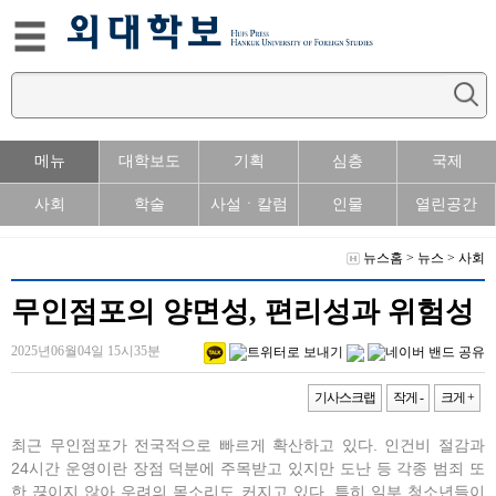
메뉴
대학보도
기획
심층
국제
사회
학술
사설ㆍ칼럼
인물
열린공간
뉴스홈
>
뉴스
>
사회
무인점포의 양면성, 편리성과 위험성
2025년06월04일 15시35분
기사스크랩
작게 -
크게 +
최근 무인점포가 전국적으로 빠르게 확산하고 있다. 인건비 절감과
24시간 운영이란 장점 덕분에 주목받고 있지만 도난 등 각종 범죄 또
한 끊이지 않아 우려의 목소리도 커지고 있다. 특히 일부 청소년들이