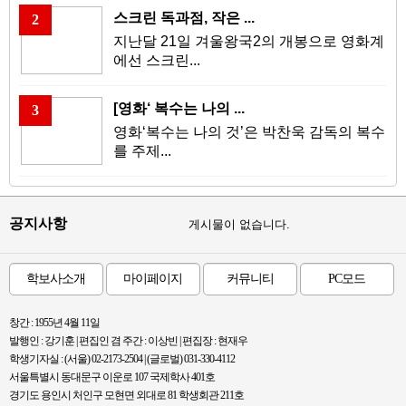
스크린 독과점, 작은 ...
2
지난달 21일 겨울왕국2의 개봉으로 영화계
에선 스크린...
[영화‘ 복수는 나의 ...
3
영화‘복수는 나의 것’은 박찬욱 감독의 복수
를 주제...
공지사항
게시물이 없습니다.
학보사소개
마이페이지
커뮤니티
PC모드
창간 : 1955년 4월 11일
발행인 : 강기훈 | 편집인 겸 주간 : 이상빈 | 편집장 : 현재우
학생기자실 : (서울) 02-2173-2504 | (글로벌) 031-330-4112
서울특별시 동대문구 이운로 107 국제학사 401호
경기도 용인시 처인구 모현면 외대로 81 학생회관 211호