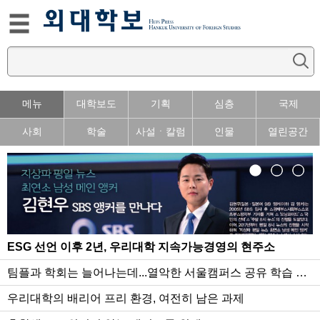
메뉴
대학보도
기획
심층
국제
사회
학술
사설ㆍ칼럼
인물
열린공간
ESG 선언 이후 2년, 우리대학 지속가능경영의 현주소
팀플과 학회는 늘어나는데...열악한 서울캠퍼스 공유 학습 공
간
우리대학의 배리어 프리 환경, 여전히 남은 과제