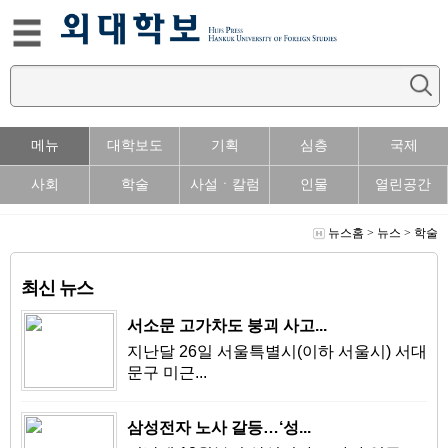
메뉴
대학보도
기획
심층
국제
사회
학술
사설ㆍ칼럼
인물
열린공간
뉴스홈
>
뉴스
>
학술
최신 뉴스
서소문 고가차도 붕괴 사고...
지난달 26일 서울특별시(이하 서울시) 서대
문구 미근...
삼성전자 노사 갈등…‘성...