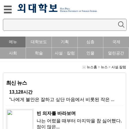
메뉴
대학보도
기획
심층
국제
사회
학술
사설ㆍ칼럼
인물
열린공간
뉴스홈
>
뉴스
>
사설.칼럼
최신 뉴스
13,128시간
“나에게 불안은 잘하고 싶단 마음에서 비롯된 작은 ...
빈 의자를 바라보며
나는 어렸을 때부터 마지막을 참 싫어했다.
정이 많은...