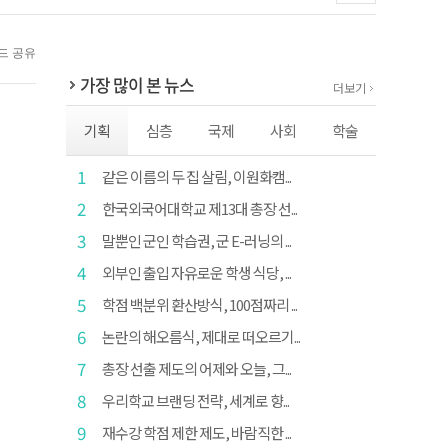
가장 많이 본 뉴스
더보기
기획
심층
국제
사회
학술
1
같은 이름의 두 집 살림, 이원화캠...
2
한국외국어대학교 제13대 총장 선...
3
말뿐인 군인 학습권, 군 E-러닝의 ...
4
외부인 출입 자유로운 학생 식당, ...
5
학점 백분위 환산방식, 100점짜리 ...
6
논란의 해오름식, 제대로 떠오르기...
7
총장 선출 제도의 어제와 오늘, 그...
8
우리학교 브랜딩 전략, 세계로 향...
9
재수강 학점 제한 제도, 바람직한 ...