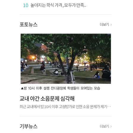
10
높아지는 학식 가격, 모두가 만족...
포토뉴스
더보기
교내 야간 소음문제 심각해
최근 교내에서 밤 10시 이후 고성방가로 인한 소음 문제가 제기됐
다. 우리학교 재학생 익명 커뮤니티 ‘에브리타임’에서 서울캠퍼스
(이하 설캠)와 글로벌캠퍼스(이하 글캠) 학생들이 야간 소음에 불
편을 표하는 글...
기부뉴스
더보기