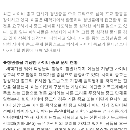
최근 사이비 종교 단체가 청년층을 주요 표적으로 삼아 포교 활동을
강화하고 있다. 이들은 대학가에서 활동하며 청년들에게 접근한 뒤 금
전을 요구하거나 종교 세뇌를 시도하는 등 심각한 피해를 일으키고 있
다. 또한 일부 피해자들은 성범죄와 사회적 고립 등 심각한 문제를 겪
고 있어 상황의 심각성이 더해지고 있다. 기사를 통해 △청년층을 겨
냥한 사이비 종교 문제 현황△포교 방식과 사이비 종교의 문제점△나
아가야 할 방향에 대해 알아보자.
◆청년층을 겨냥한 사이비 종교 문제 현황
새학기를 맞아 학생들의 활동이 활발해지며 이들을 겨냥한 사이비
종교의 포교 활동이 대학가를 중심으로 급증하고 있다. 사이비 종교는
정상적인 종교와 유사한 겉모습으로 가장해 범죄행위를 저지르는 집
단을 일컫는다. 이는 이단과 구분되는 개념이다. 이단은 기독교계에서
주로 쓰는 표현으로 정통 교리와는 다른 교리를 주장하는 종교 단체를
일컫는다. 반면 사이비 종교의 경우 기존 종교 또는 이단과 유사해 보
이나 신앙 또는 예배를 목적으로 한 종교 단체가 아닌 사기 집단이란
점에서 차이가 있다. 박재은 총신대학교 신학과 교수는 성대신문과의
인터뷰에서 “현재 사이비 단체로 지목되고 있는 신천지와 기독교복음
선교회(이하 JMS) 등은 자신만의 교리를 가지고 있지만 금품을 요구
하거나 성 착취를 조장하는 경향이 있어 사이비적 요소가 강하다”고