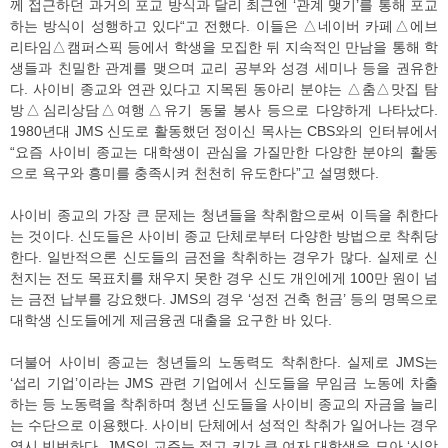
께 접근하던 과거의 포교 방식과 달리 최근엔 ‘관계 맺기’를 통해 포교
하는 방식이 성행하고 있다“고 전했다. 이들은 △네이버 카페△에브
리타임△캠퍼스픽 등에서 학생을 모집한 뒤 지속적인 만남을 통해 학
생들과 친밀한 관계를 맺으며 교리 공부와 성경 세미나 등을 권유한
다. 사이비 종교와 연관 있다고 지목된 동아리 분야는 △춤△맛집 탐
방△심리상담△여행△유기 동물 봉사 등으로 다양하게 나타났다.
1980년대 JMS 신도로 활동했던 정이신 목사는 CBS와의 인터뷰에서
“요즘 사이비 종교는 대학생이 관심을 가질만한 다양한 분야의 활동
으로 욕구와 흥미를 충족시켜 천천히 유도한다”고 설명했다.
사이비 종교의 가장 큰 문제는 청년들을 착취함으로써 이득을 취한다
는 것이다. 신도들은 사이비 종교 단체로부터 다양한 방법으로 착취당
한다. 일반적으론 신도들의 금전을 착취하는 경우가 많다. 실제로 신
천지는 전도 목표치를 채우지 못한 경우 신도 개인에게 100만 원이 넘
는 금전 납부를 강요했다. JMS의 경우 ‘성전 건축 헌금’ 등의 명목으로
대학생 신도들에게 제금융권 대출을 요구한 바 있다.
더불어 사이비 종교는 청년들의 노동력도 착취한다. 실제로 JMS는
‘섭리 기업’이라는 JMS 관련 기업에서 신도들을 무임금 노동에 차출
하는 등 노동력을 착취하며 청년 신도들을 사이비 종교의 자금을 늘리
는 수단으로 이용했다. 사이비 단체에서 성적인 착취가 일어나는 경우
역시 빈번하다. JMS의 교주는 젊고 키가 큰 여자 대학생을 모아 ‘신앙