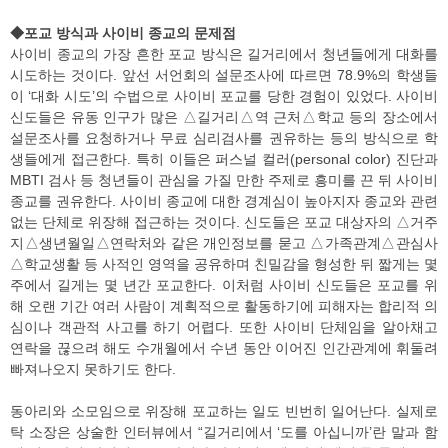
◆포교 방식과 사이비 종교의 문제점
사이비 종교의 가장 흔한 포교 방식은 길거리에서 청년들에게 대화를
시도하는 것이다. 앞선 서언회의 설문조사에 따르면 78.9%의 학생들
이 ‘대화 시도’의 수법으로 사이비 포교를 당한 경험이 있었다. 사이비
신도들은 유동 인구가 많은 △길거리△역 근처△학교 등의 장소에서
설문조사를 요청하거나 무료 심리검사를 권유하는 등의 방식으로 학
생들에게 접근한다. 특히 이들은 퍼스널 컬러(personal color) 진단과
MBTI 검사 등 청년들이 관심을 가질 만한 주제로 흥미를 끈 뒤 사이비
종교를 권유한다. 사이비 종교에 대한 경계심이 높아지자 종교와 관련
없는 단체로 위장해 접근하는 것이다. 신도들은 포교 대상자의 △거주
지△생년월일△연락처와 같은 개인정보를 묻고 △가족관계△관심사
△학교생활 등 사적인 영역을 공유하며 친밀감을 형성한 뒤 짧게는 몇
주에서 길게는 몇 년간 포교한다. 이처럼 사이비 신도들은 포교를 위
해 오랜 기간 여러 사람이 계획적으로 활동하기에 피해자는 합리적 의
심이나 객관적 사고를 하기 어렵다. 또한 사이비 단체임을 알아채고
연락을 끊으려 해도 수개월에서 수년 동안 이어진 인간관계에 휘둘려
빠져나오지 못하기도 한다.
동아리와 소모임으로 위장해 포교하는 일도 빈번히 일어난다. 실제로
탁 소장은 상술한 인터뷰에서 “길거리에서 ‘도를 아십니까’란 말과 함