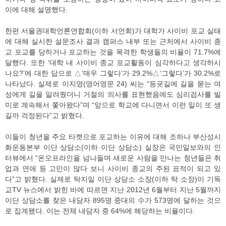
이에 대해 설명했다.
한편 서울권대학언론연합회(이하 서언회)가 대학가 사이비 포교 실태
에 대해 실시한 설문조사 결과 캠퍼스 내부 또는 근처에서 사이비 종
교 포교를 당하거나 포교하는 것을 목격한 학생들의 비율이 71.7%에
달했다. 또한 ‘대학 내 사이비 종교 포교활동이 심각하다고 생각하시
나요?’에 대한 답으로 △‘매우 그렇다’가 29.2%△‘그렇다’가 30.2%로
나타났다. 실제로 이지영(영어영문 24) 씨는 “등굣길에 길을 묻는 여
성에게 길을 알려줬더니 거절의 의사를 표현했음에도 심리검사를 빌
미로 계속해서 쫓아왔다”며 “앞으로 학교에 다니면서 이런 일이 또 생
길까 걱정된다”고 밝혔다.
이들이 청년을 주요 타켓으로 포교하는 이유에 대해 조하나 부산성시
화운동본부 이단 상담소(이하 이단 상담소) 실장은 국민일보와의 인
터뷰에서 “온오프라인을 넘나들며 새로운 사람을 만나는 청년들은 취
업과 연애 등 고민이 많다 보니 사이비 종교의 주된 표적이 되고 있
다”고 밝혔다. 실제로 탁지일 이단 상담소 소장(이하 탁 소장)이 기독
교TV 뉴스에서 밝힌 바에 따르면 지난 2012년 6월부터 지난 5월까지
이단 상담소를 찾은 내담자 895명 중대의 수가 573명에 달하는 것으
로 집계됐다. 이는 전체 내담자 중 64%에 해당하는 비율이다.