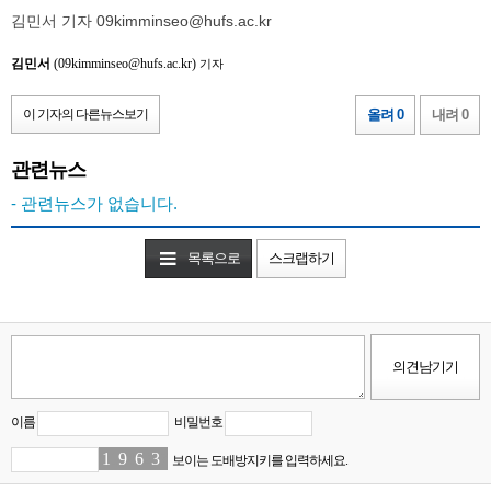
김민서 기자 09kimminseo@hufs.ac.kr
김민서
(09kimminseo@hufs.ac.kr)
기자
이 기자의 다른뉴스보기
올려 0
내려 0
관련뉴스
- 관련뉴스가 없습니다.
목록으로
스크랩하기
이름
비밀번호
1
1
9
4
6
2
3
7
보이는 도배방지키를 입력하세요.