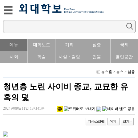
메뉴
대학보도
기획
심층
국제
사회
학술
사설ㆍ칼럼
인물
열린공간
뉴스홈
>
뉴스
>
심층
청년층 노린 사이비 종교, 교묘한 유
혹의 덫
2024년09월11일 18시41분
기사스크랩
작게 -
크게 +