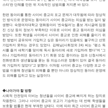
스타’란 단체를 만든 뒤 지속적인 성범죄를 저지른 바 있다.
한편 동아리를 통한 사이비 종교의 포교 문제가 대두됨에 따라 정상적
인 방식으로 운영되는 동아리가 사이비 종교라는 의심을 받는 일이 발
생했다. 숙명여자대학교 영화동아리 ‘씬숙틸러’는 홍보 게시글에 임원
진 신상 등의 정보가 부족하단 이유로 사이비 종교 동아리란 의심을
받았다. 또한 학생들 사이에서 사이비 종교로 인한 피해를 줄이기 위
한 방법이 공유되며 가입하고 싶은 동아리가 있음에도 불구하고 선뜻
가입하지 못하는 경우도 있었다. 김해님(사회정외 24) 씨는 “평소 독
서를 즐겨 새학기를 맞이해 독서 동아리에 새로 가입하려 했다”며 “그
러나 가입하려던 동아리가 1기 회원 모집 중이라는 점과 신청서에서
전화번호와 생년월일을 묻는 등 의심스러운 정황이 있어 결국 동아리
에 가입하지 않았다”고 밝혔다. 이처럼 사이비 종교는 다양한 포교 수
법을 이용해 청년들의 피해를 줄 뿐만 아니라 정상적인 동아리 운영에
도 피해를 입히고 있는 실정이다.
◆나아가야 할 방향
사회적 안전망의 미비는 청년들을 사이비 종교에 빠지게 하는 장치로
작용한다. 그러나 사이비 종교의 포교가 기승하는 데 반해 학생들을
보호할 법률은 현재 부재한 상태다. 이에 따라 최근 사이비 종교의 불