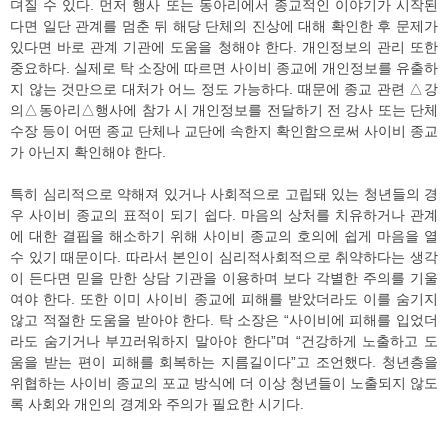
뎌질 수 있다. 먼저 행사 또는 동아리에서 종교적인 이야기가 시작된
다면 일단 관계를 멈춘 뒤 해당 단체의 진상에 대해 확인한 후 문제가
있다면 바로 관계 기관에 도움을 청해야 한다. 개인정보의 관리 또한
중요하다. 실제로 탁 소장에 따르면 사이비 종교에 개인정보를 유출하
지 않는 것만으로 대처가 어느 정도 가능하다. 때문에 종교 관련 △강
의△동아리△행사에 참가 시 개인정보를 전달하기 전 강사 또는 단체
수장 등이 어떤 종교 단체나 교단에 속한지 확인함으로써 사이비 종교
가 아닌지 확인해야 한다.
특히 심리적으로 약해져 있거나 사회적으로 고립돼 있는 청년들의 경
우 사이비 종교의 표적이 되기 쉽다. 마음의 상처를 치유하거나 관계
에 대한 결핍을 해소하기 위해 사이비 종교의 호의에 쉽게 마음을 열
수 있기 때문이다. 따라서 본인이 심리적사회적으로 취약하다는 생각
이 든다면 믿을 만한 상담 기관을 이용하며 보다 각별한 주의를 기울
여야 한다. 또한 이미 사이비 종교에 피해를 받았더라도 이를 숨기지
않고 적절한 도움을 받아야 한다. 탁 소장은 “사이비에 피해를 입었더
라도 숨기거나 부끄러워하지 말아야 한다”며 “건강하게 노출하고 도
움을 받는 편이 피해를 회복하는 지름길이다”고 조언했다. 청년층을
위협하는 사이비 종교의 포교 방식에 더 이상 청년들이 노출되지 않도
록 사회와 개인의 경계와 주의가 필요한 시기다.