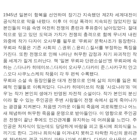
1945년 일본이 항복을 선언하며 장기간 지속됐던 제2차 세계대전이
공식적으로 막을 내렸다. 이후 더 이상 폭격이 지속되진 않았지만 일
본인들의 마음 속엔 여전히 전쟁의 혼란과 후유증이 남아있었다. 절대
적으로 믿고 있던 도덕과 가치가 전쟁의 충격으로 함께 무너져 내린
와중에 작가 다자이 오사무를 필두로 ‘무뢰파’ 문학사조가 등장한다.
무뢰파 작품은 기존 사회의 △권위△윤리△질서를 부정하는 특징을
가진다. 또한 전쟁으로 인해 나타난 허무한 감정과 자기 파괴적인 작
품 세계가 짙게 드러난다. 책 ‘일본 무뢰파 단편소설선’엔 무뢰파에 속
하는 △다나카 히데미쓰△다자이 오사무△다카미 준△사카구치 안고
△오다 사쿠노스케의 작품이 각 두 편씩 수록됐다.
무뢰파 소설 속 등장인물은 대개 전쟁으로 인해 삶의 의미를 잃은 퇴
폐적 인물들로 이뤄져있다. 다나카 히데미쓰의 작품 ‘사요나라’와 ‘여
우’는 작가 본인의 생애가 반영된 자전적 소설이다. 작가 본인의 분신
이라 할 수 있는 주인공은 주변 사람들이 전쟁 속에서 쉽게 죽어나가
는 광경을 지켜본다. 처음엔 가까운 이들의 죽음에 괴로워했으나 어느
새 체념하며 허무한 죽음을 운명으로 받아들인다. 이 영향으로 주인공
은 전쟁이 끝난 후에도 인간관계를 유지하는 데 어려움을 느낀다. 주
인공은 처자식이 있는데도 당당하게 바람을 피고 동시에 죄의식을 느
끼기도 한다. 그러나 죄의식을 이겨내지 못하고 타락한 자신의 윤리관
에 체념하며 결국 가정이 파탄나기에 이른다. 다자이 오사무의 소설