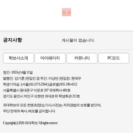
1
공지사항
게시물이 없습니다.
학보사소개
마이페이지
커뮤니티
PC모드
창간 : 1955년 4월 11일
발행인 : 강기훈 | 편집인 겸 주간 : 이상빈 | 편집장 : 현재우
학생기자실 : (서울) 02-2173-2504 | (글로벌) 031-330-4112
서울특별시 동대문구 이운로 107 국제학사 401호
경기도 용인시 처인구 모현면 외대로 81 학생회관 211호
외대학보의 모든 컨텐츠(영상,기사,사진)는 저작권법의 보호를 받으며,
무단 전재와 복사, 배포를 금지합니다.
Copyright(c) 2026 외대학보 All rights reserve