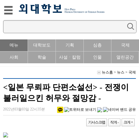
메뉴
대학보도
기획
심층
국제
사회
학술
사설ㆍ칼럼
인물
열린공간
뉴스홈
>
뉴스
>
국제
<일본 무뢰파 단편소설선> - 전쟁이
불러일으킨 허무와 절망감 -
2022년03월03일 22시35분
기사스크랩
작게 -
크게 +