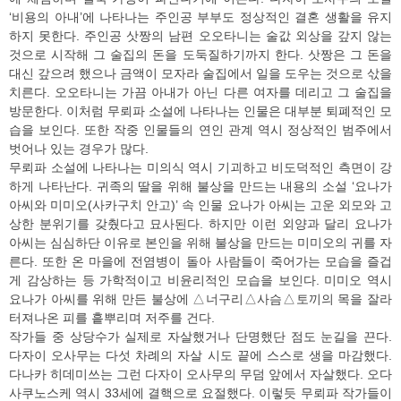
‘비용의 아내’에 나타나는 주인공 부부도 정상적인 결혼 생활을 유지
하지 못한다. 주인공 삿짱의 남편 오오타니는 술값 외상을 갚지 않는
것으로 시작해 그 술집의 돈을 도둑질하기까지 한다. 삿짱은 그 돈을
대신 갚으려 했으나 금액이 모자라 술집에서 일을 도우는 것으로 삯을
치른다. 오오타니는 가끔 아내가 아닌 다른 여자를 데리고 그 술집을
방문한다. 이처럼 무뢰파 소설에 나타나는 인물은 대부분 퇴폐적인 모
습을 보인다. 또한 작중 인물들의 연인 관계 역시 정상적인 범주에서
벗어나 있는 경우가 많다.
무뢰파 소설에 나타나는 미의식 역시 기괴하고 비도덕적인 측면이 강
하게 나타난다. 귀족의 딸을 위해 불상을 만드는 내용의 소설 ‘요나가
아씨와 미미오(사카구치 안고)’ 속 인물 요나가 아씨는 고운 외모와 고
상한 분위기를 갖췄다고 묘사된다. 하지만 이런 외양과 달리 요나가
아씨는 심심하단 이유로 본인을 위해 불상을 만드는 미미오의 귀를 자
른다. 또한 온 마을에 전염병이 돌아 사람들이 죽어가는 모습을 즐겁
게 감상하는 등 가학적이고 비윤리적인 모습을 보인다. 미미오 역시
요나가 아씨를 위해 만든 불상에 △너구리△사슴△토끼의 목을 잘라
터져나온 피를 흩뿌리며 저주를 건다.
작가들 중 상당수가 실제로 자살했거나 단명했단 점도 눈길을 끈다.
다자이 오사무는 다섯 차례의 자살 시도 끝에 스스로 생을 마감했다.
다나카 히데미쓰는 그런 다자이 오사무의 무덤 앞에서 자살했다. 오다
사쿠노스케 역시 33세에 결핵으로 요절했다. 이렇듯 무뢰파 작가들이