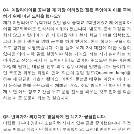
Q4. 이탈리아어를 공부할 때 가장 어려웠던 점은 무엇이며 이를 극복
하기 위해 어떤 노력을 했나요?
제가 이탈리아로 유학하러 갔던 당시 중학교 2학년이었기에 이탈리아
어를 제2외국어로 인식하며 배워야 했습니다. 별도의 준비 과정을 거
치지 않고 이탈리아에 간 지 6개월 만에 현지 학교에 바로 입학했죠.
그러다 보니 생존을 위해 공부를 해야 했어요. 현지 학교는 구술시험
으로 평가를 시행했습니다. 예를 들어 세계 2차 대전에 대한 시험이
있다면 이에 대해 말로 설명해야 하는 거예요. 저는 지기 싫어하는 성
격이었고 선생님께서 제 노력만이라도 알아봐 주셨으면 하는 마음에
10장에 달하는 내용을 전부 외워 앵무새처럼 말했습니다. 돌이켜 보
면 무조건 외우는 과정이 언어 학습의 퀀텀 점프(Quantum Jump)를
하는 데 단단한 기초가 됐어요. 어휘와 문법을 배우는 과정이 여러 가
지 문장을 통해 자연스럽게 체화된 거죠. 옛날 방식이긴 하지만 어떻
게 보면 어느 정도 기간을 두고 문장 전체를 외우는 것도 언어를 학습
하는 데 큰 도움이 되는 것 같습니다.
Q5. 번역가가 되겠다고 결심하게 된 계기가 궁금합니다.
어렸을 때부터 영화나 소설처럼 서사가 있는 글을 좋아했습니다. 직접
글도 써보고 싶었지만 창의력이 부족했어요. 그런데 번역이란 것은 한