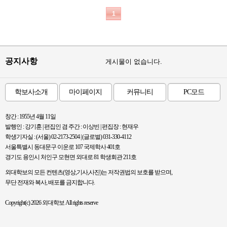
1
공지사항
게시물이 없습니다.
학보사소개
마이페이지
커뮤니티
PC모드
창간 : 1955년 4월 11일
발행인 : 강기훈 | 편집인 겸 주간 : 이상빈 | 편집장 : 현재우
학생기자실 : (서울) 02-2173-2504 | (글로벌) 031-330-4112
서울특별시 동대문구 이운로 107 국제학사 401호
경기도 용인시 처인구 모현면 외대로 81 학생회관 211호
외대학보의 모든 컨텐츠(영상,기사,사진)는 저작권법의 보호를 받으며,
무단 전재와 복사, 배포를 금지합니다.
Copyright(c) 2026 외대학보 All rights reserve