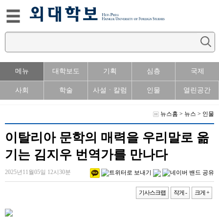
메뉴
대학보도
기획
심층
국제
사회
학술
사설ㆍ칼럼
인물
열린공간
뉴스홈
>
뉴스
>
인물
이탈리아 문학의 매력을 우리말로 옮
기는 김지우 번역가를 만나다
2025년11월05일 12시30분
기사스크랩
작게 -
크게 +