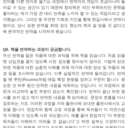
언어를 다른 언어로 옮기는 과정에서 번역자의 개입이 조금이나마 들
어갈 수 있는 공간이 있기 때문에 창의력은 약간 부족하지만 문학을
좋아하는 제가 가장 큰 대리 만족을 느끼며 할 수 있는 작업이라고 생
각했습니다. 그러던 중 우연한 기회로 지인을 통해 한길사에서 연락이
왔어요. 당시 표본 번역을 30장 정도 했는데 책과 잘 맞을 것 같다고
해 본격적인 번역을 시작하게 됐습니다.
Q6. 책을 번역하는 과정이 궁금합니다.
우선 번역을 맡은 작품에 대한 파악을 위해 책을 읽습니다. 처음 읽을
땐 선입견을 품지 않도록 사전 정보를 찾아보지 않아요. 가볍게 읽은
뒤엔 작품에 대한 심층적 이해를 위해 작가에 대한 정보 및 작품의 배
경 등을 조사하며 읽습니다. 이후 실질적인 번역에 들어갑니다. 번역
할 땐 루틴(Routine)처럼 매일 특정 분량을 정하고 꾸준히 합니다. 중
요한 건 하루 동안 번역한 내용을 재독하는 것입니다. 이 과정에서 원
문과 비교하며 놓친 부분이 없는지 확인합니다. 번역이 끝난 뒤엔 원
서를 보지 않고 제가 번역한 내용을 쭉 읽어봐요. 문장의 흐름을 다시
검토하는 거죠. 이러한 과정을 거쳐 출판사에 보내면 출판사에서도 교
정을 합니다. 편집자와 함께 교정 과정을 통해 독자들이 더 자연스럽
게 이해할 수 있도록 서로 의논합니다. 예를 들어 편집자가 “이 부분은
독자들이 이해하기 어려울 것 같습니다”고 하면 일부는 수정하기도
하지만 “이 부분은 작가가 의도한 부분입니다”고 설명해 조율하기도