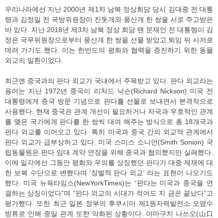
우리나라에선 지난 2000년 제1차 남북 정상회담 당시 김대중 전 대통
령과 김정일 전 국방위원장이 진돗개와 풍산개 한 쌍을 서로 주고받은
바 있다. 지난 2018년 제3차 남북 정상 회담 땐 문재인 전 대통령이 김
정은 국무위원장으로부터 풍산개 한 쌍을 선물 받았고 퇴임 뒤 사저로
데려 가기도 했다. 이는 한반도의 평화와 협력을 증진하기 위한 동물
외교의 일환이었다.
최근엔 중국과의 판다 외교가 국내에서 주목받고 있다. 판다 외교라는
용어는 지난 1972년 중국이 리처드 닉슨(Richard Nickson) 미국 전
대통령에게 중국 방문 기념으로 판다를 선물로 보내면서 본격적으로
사용됐다. 현재 중국은 관계 개선이 필요하거나 자국과 우호적인 관계
를 맺은 국가에게 판다를 한 쌍씩 대여 해주는 방식으로 총 18개국과
판다 외교를 이어오고 있다. 특히 미국과 중국 간의 외교적 관계에서
판다 외교가 급부상하고 있다. 미국 스미스 소니언(Smith Sonion) 국
립동물원은 판다 임대 계약 연장을 위해 중국과 협의했지만 실패했다.
이에 일각에선 그동안 평화와 우의를 상징했던 판다가 대중 제재에 대
한 보복 수단으로 변했다며 ‘징벌적 판다 외교’ 라는 표현이 나오기도
했다. 미국 뉴욕타임스(NewYorkTimes)는 “판다는 미국과 중국을 연
결하는 상징이었다”며 “판다 외교의 시대가 적어도 지 금은 끝났다”고
평가했다. 또한 최근 일본 정부의 후쿠시마 제1원자력발전소 오염수
방류로 인해 중일 관계 또한 악화된 상황이다. 야마구치 나쓰오(山口