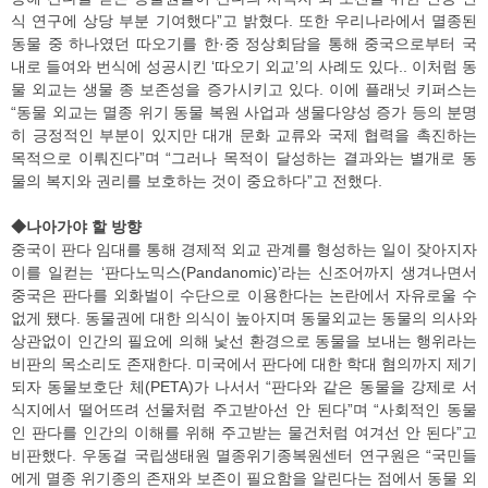
식 연구에 상당 부분 기여했다”고 밝혔다. 또한 우리나라에서 멸종된
동물 중 하나였던 따오기를 한·중 정상회담을 통해 중국으로부터 국
내로 들여와 번식에 성공시킨 ‘따오기 외교’의 사례도 있다.. 이처럼 동
물 외교는 생물 종 보존성을 증가시키고 있다. 이에 플래닛 키퍼스는
“동물 외교는 멸종 위기 동물 복원 사업과 생물다양성 증가 등의 분명
히 긍정적인 부분이 있지만 대개 문화 교류와 국제 협력을 촉진하는
목적으로 이뤄진다”며 “그러나 목적이 달성하는 결과와는 별개로 동
물의 복지와 권리를 보호하는 것이 중요하다”고 전했다.
◆나아가야 할 방향
중국이 판다 임대를 통해 경제적 외교 관계를 형성하는 일이 잦아지자
이를 일컫는 ‘판다노믹스(Pandanomic)’라는 신조어까지 생겨나면서
중국은 판다를 외화벌이 수단으로 이용한다는 논란에서 자유로울 수
없게 됐다. 동물권에 대한 의식이 높아지며 동물외교는 동물의 의사와
상관없이 인간의 필요에 의해 낯선 환경으로 동물을 보내는 행위라는
비판의 목소리도 존재한다. 미국에서 판다에 대한 학대 혐의까지 제기
되자 동물보호단 체(PETA)가 나서서 “판다와 같은 동물을 강제로 서
식지에서 떨어뜨려 선물처럼 주고받아선 안 된다”며 “사회적인 동물
인 판다를 인간의 이해를 위해 주고받는 물건처럼 여겨선 안 된다”고
비판했다. 우동걸 국립생태원 멸종위기종복원센터 연구원은 “국민들
에게 멸종 위기종의 존재와 보존이 필요함을 알린다는 점에서 동물 외