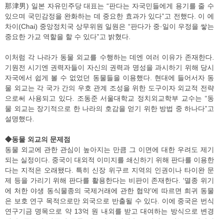
那津男) 일본 자유민주당 대표는 “판다는 자국민들에게 용기를 줄 수
있으며 국민감정을 완화하는 데 중요한 효과가 있다”고 전했다. 이 에
차이(Chai) 중앙정치국 상무위원 일원은 “판다가 중·일이 우정을 쌓는
중요한 가교 역할을 할 수 있다”고 밝혔다.
이처럼 각 나라가 동물 외교를 수행하는 데엔 여러 이유가 존재한다.
기원전 시기엔 권력자들이 자신의 권력과 명성을 과시하기 위해 당시
자국에서 쉽게 볼 수 없었던 동물들을 이용했다. 현대에 들어서자 동
물 외교는 각 국가 간의 우호 관계 조성을 위한 도구이자 외교적 전략
으로써 사용되고 있다. 조동준 서울대학교 정치외교학부 교수는 “동
물 외교는 장기적으로 한 나라의 호감을 얻기 위한 방법 중 하나다”고
설명했다.
◆동물 외교의 문제점
동물 외교에 관한 관심이 높아지는 만큼 그 이면에 대한 우려도 제기
되는 실정이다. 중국이 대외적 이미지를 쇄신하기 위해 판다를 이용한
다는 지적은 오래됐다. 특히 신장 위구르 지역의 인권이나 타이완 문
제 등을 가리기 위해 판다를 활용한다는 비판이 존재한다. ‘멸종 위기
에 처한 야생 동식물종의 국제거래에 관한 협약’에 따르면 희귀 동물
은 보호 연구 목적으로만 외국으로 반출될 수 있다. 이에 중국은 번식
연구기금 명목으로 약 13억 원 내외를 받고 대여하는 방식으로 변경