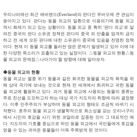
우리나라에선 최근 에버랜드(Everland)의 판다인 푸바오에 큰 관심이
쏟아지고 있다. 판다는 동물 외교의 일환으로 이용되기에 동물 외교
역시 화제가 되고 있는 상황이다. 동물 외교 중 특히 ‘판다 외교’로 알
려진 중국의 판다 소유권 정책은 판다의 중국 외 반출을 엄격히 금지
하고 전 세계 모든 판다에 대한 소유권이 중국에 있음을 천명한 정책
이다. 현재 이 동물 외교를 둘러싼 많은 문제가 발생하고 있어 이에 대
한 다양한 목소리가 표출되고 있는 실정이다. △동물 외교의 현황△동
물 외교의 문제점△나아가야 할 방향에 대해 알아보자.
◆동물 외교의 현황
동물 외교는 멸종 위기 동물과 같은 희귀한 동물을 외교적 목적을 위
해 상대 국가에 보내는 것으로 현재 전 세계에서 희귀하고 귀한 동물
을 외교에 활용하고 있다. 과거 동물 외교에 사용되는 동물의 종류는
주로 친선을 도모하고자 하는 대상 국가 지도자의 취향에 따라 결정됐
다. 이후 민주주의가 부상하며 동물 외교의 형태도 조금씩 바뀌기 시
작했다. 호주의 동물 외교가 생물학적으로 희소성을 갖는 오리너구리
에서 시민의 호감을 사기 위한 코알라로 집중된 것이 그 대표적인 예
다. 지도자의 기호를 중심으로 하던 동물 외교에서 국민들에게 호감을
얻을 수 있는 귀여운 동물들이 더욱 주목받게 된 것이다.