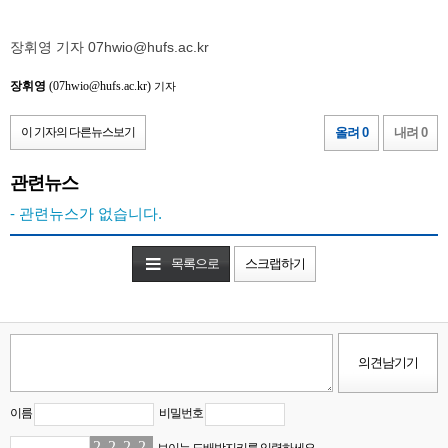
장휘영 기자 07hwio@hufs.ac.kr
장휘영
(07hwio@hufs.ac.kr)
기자
이 기자의 다른뉴스보기
올려 0
내려 0
관련뉴스
- 관련뉴스가 없습니다.
목록으로
스크랩하기
이름
비밀번호
2
7
2
3
2
6
2
2
보이는 도배방지키를 입력하세요.