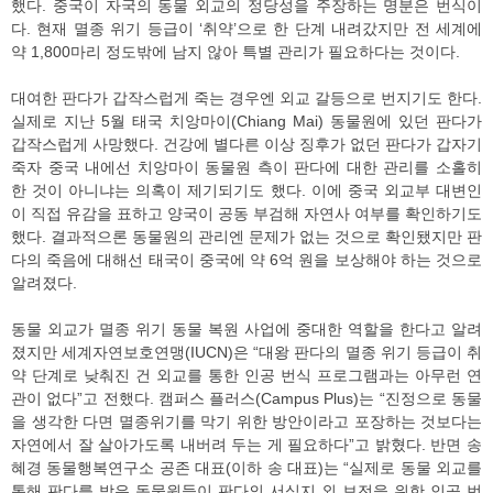
했다. 중국이 자국의 동물 외교의 정당성을 주장하는 명분은 번식이
다. 현재 멸종 위기 등급이 ‘취약’으로 한 단계 내려갔지만 전 세계에
약 1,800마리 정도밖에 남지 않아 특별 관리가 필요하다는 것이다.
대여한 판다가 갑작스럽게 죽는 경우엔 외교 갈등으로 번지기도 한다.
실제로 지난 5월 태국 치앙마이(Chiang Mai) 동물원에 있던 판다가
갑작스럽게 사망했다. 건강에 별다른 이상 징후가 없던 판다가 갑자기
죽자 중국 내에선 치앙마이 동물원 측이 판다에 대한 관리를 소홀히
한 것이 아니냐는 의혹이 제기되기도 했다. 이에 중국 외교부 대변인
이 직접 유감을 표하고 양국이 공동 부검해 자연사 여부를 확인하기도
했다. 결과적으론 동물원의 관리엔 문제가 없는 것으로 확인됐지만 판
다의 죽음에 대해선 태국이 중국에 약 6억 원을 보상해야 하는 것으로
알려졌다.
동물 외교가 멸종 위기 동물 복원 사업에 중대한 역할을 한다고 알려
졌지만 세계자연보호연맹(IUCN)은 “대왕 판다의 멸종 위기 등급이 취
약 단계로 낮춰진 건 외교를 통한 인공 번식 프로그램과는 아무런 연
관이 없다”고 전했다. 캠퍼스 플러스(Campus Plus)는 “진정으로 동물
을 생각한 다면 멸종위기를 막기 위한 방안이라고 포장하는 것보다는
자연에서 잘 살아가도록 내버려 두는 게 필요하다”고 밝혔다. 반면 송
혜경 동물행복연구소 공존 대표(이하 송 대표)는 “실제로 동물 외교를
통해 판다를 받은 동물원들이 판다의 서식지 외 보전을 위한 인공 번