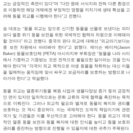
교는 긍정적인 측면이 있다”며 “다만 원래 서식지와 전혀 다른 환경으
로 이동하면 해당 개체에겐 부정적인 영향을 끼치기에 생태 특성을 고
려해 동물 외교를 시행해야 한다”고 전했다.
송 대표는 “동물 외교는 앞으로 신기한 동물을 선물로 보낸다는 의미
보다 멸종 위기 동물 보전을 위한 국제적인 협력의 차원으로 이해돼야
할 것이다” 라고 전했다. 중국의 판다 외교에 대해선 “외교라기보다는
종 보전 차원에서 바라봐야 한다”고 밝혔다. 제이슨 베이커(Jason
Baker) 동물보호단체 (PETA) 아시아지부 부회장은 “동물을 나라 사이
에서 기증하고 기증받는 것은 전적으로 불필요한 일이라는 것을 인식
해야 한다”며 “각국이 외교 목적으로 야생 동물을 착취하는 대신 이들
을 밀매하는 움직임에 맞서 싸우고 보금자리를 보호하는 방향으로 나
아가야 한다”고 역설했다.
동물 외교는 멸종위기동물 복원 사업과 생물다양성 증가 등의 긍정적
인 면이 있지만 일차적으로는 문화 교류와 국제 협력을 촉진하는 목적
으로 이뤄진다. 그러나 외교적 필요와 별개로 동물의 복지와 권리를
보호하는 것 역시 중요하다. 이는 국제적인 도덕적 책임이기에 관련
국가 및 기관들은 이를 우선적으로 고려해야 한다. 동물 외교가 국제
적인 멸종 동물 보전과 동물 복지에 대한 인식을 높이고 동물 보호와
권리를 증진하는 방향으로 진행될 수 있을지에 대한 귀추가 주목된다.