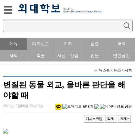
메뉴
대학보도
기획
심층
국제
사회
학술
사설ㆍ칼럼
인물
열린공간
뉴스홈
>
뉴스
>
사회
변질된 동물 외교, 올바른 판단을 해
야할 때
2023년12월06일 22시05분
기사스크랩
작게 -
크게 +