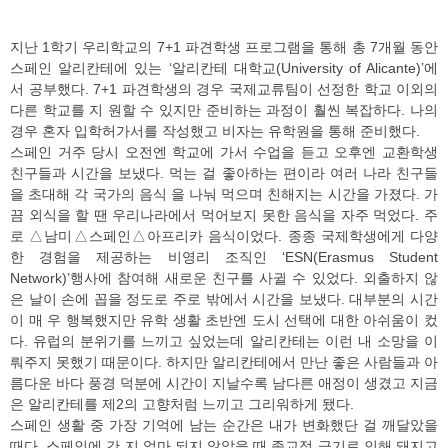
지난 1학기 우리학교의 7+1 파견학생 프로그램을 통해 총 7개월 동안
스페인 알리칸테에 있는 ‘알리칸테 대학교(University of Alicante)’에
서 공부했다. 7+1 파견학생의 경우 국제교류팀이 선정한 학교 이외의
다른 학교를 지 원할 수 있지만 준비하는 과정이 훨씬 복잡하다. 나의
경우 혼자 입학허가서를 작성했고 비자는 유학원을 통해 준비했다.
스페인 거주 당시 오전엔 학교에 가서 수업을 듣고 오후엔 교환학생
친구들과 시간을 보냈다. 먹는 걸 좋아하는 편이라 여러 나라 친구들
을 초대해 각 국가의 음식 을 나눠 먹으며 친해지는 시간을 가졌다. 가
끔 외식을 할 땐 우리나라에서 먹어보지 못한 음식을 자주 먹었다. 주
로 △남미△스페인△아프리카 음식이었다. 종종 국제학생에게 다양
한 경험을 제공하는 비영리 조직인 ‘ESN(Erasmus Student
Network)’행사에 참여해 새로운 친구를 사귈 수 있었다. 외출하지 않
은 날이 손에 꼽을 정도로 주로 밖에서 시간을 보냈다. 대부분의 시간
이 매 우 행복했지만 유학 생활 초반엔 도시 선택에 대한 아쉬움이 컸
다. 유럽의 분위기를 느끼고 싶었는데 알리칸테는 이런 내 소망을 이
뤄주지 못했기 때문이다. 하지만 알리칸테에서 만난 좋은 사람들과 아
름다운 바다 풍경 덕분에 시간이 지날수록 남다른 애정이 생겼고 지금
은 알리칸테를 제2의 고향처럼 느끼고 그리워하게 됐다.
스페인 생활 중 가장 기억에 남는 순간은 내가 변화했단 걸 깨달았을
때다. 스페인에 간 지 얼마 되지 않았을 때 종교적 금기로 인해 돼지고