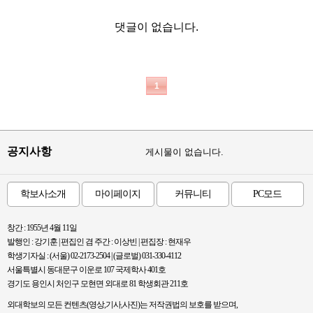
댓글이 없습니다.
1
공지사항
게시물이 없습니다.
학보사소개
마이페이지
커뮤니티
PC모드
창간 : 1955년 4월 11일
발행인 : 강기훈 | 편집인 겸 주간 : 이상빈 | 편집장 : 현재우
학생기자실 : (서울) 02-2173-2504 | (글로벌) 031-330-4112
서울특별시 동대문구 이운로 107 국제학사 401호
경기도 용인시 처인구 모현면 외대로 81 학생회관 211호
외대학보의 모든 컨텐츠(영상,기사,사진)는 저작권법의 보호를 받으며,