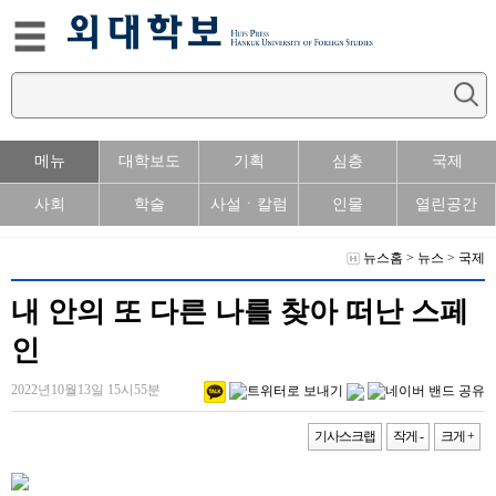
메뉴
대학보도
기획
심층
국제
사회
학술
사설ㆍ칼럼
인물
열린공간
뉴스홈
>
뉴스
>
국제
내 안의 또 다른 나를 찾아 떠난 스페
인
2022년10월13일 15시55분
기사스크랩
작게 -
크게 +