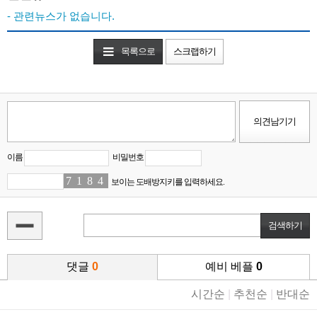
- 관련뉴스가 없습니다.
목록으로
스크랩하기
이름
비밀번호
7
9
1
4
8
9
4
5
보이는 도배방지키를 입력하세요.
댓글
0
예비 베플
0
시간순
|
추천순
|
반대순