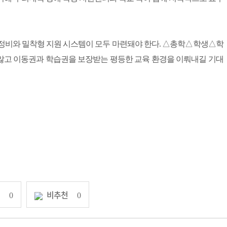
 정비와 밀착형 지원 시스템이 모두 마련돼야 한다. △총학△학생△학
지 않고 이동권과 학습권을 보장받는 평등한 교육 환경을 이뤄내길 기대
천
비추천
0
0