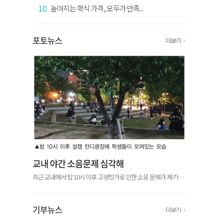
10
높아지는 학식 가격, 모두가 만족...
포토뉴스
더보기
교내 야간 소음문제 심각해
최근 교내에서 밤 10시 이후 고성방가로 인한 소음 문제가 제기됐
다. 우리학교 재학생 익명 커뮤니티 ‘에브리타임’에서 서울캠퍼스
(이하 설캠)와 글로벌캠퍼스(이하 글캠) 학생들이 야간 소음에 불
편을 표하는 글...
기부뉴스
더보기