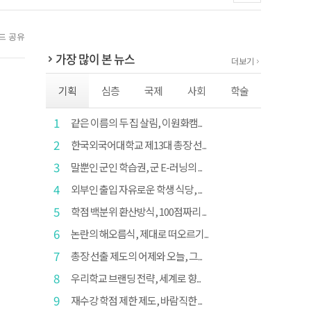
가장 많이 본 뉴스
더보기
기획
심층
국제
사회
학술
1
같은 이름의 두 집 살림, 이원화캠...
2
한국외국어대학교 제13대 총장 선...
3
말뿐인 군인 학습권, 군 E-러닝의 ...
4
외부인 출입 자유로운 학생 식당, ...
5
학점 백분위 환산방식, 100점짜리 ...
6
논란의 해오름식, 제대로 떠오르기...
7
총장 선출 제도의 어제와 오늘, 그...
8
우리학교 브랜딩 전략, 세계로 향...
9
재수강 학점 제한 제도, 바람직한 ...