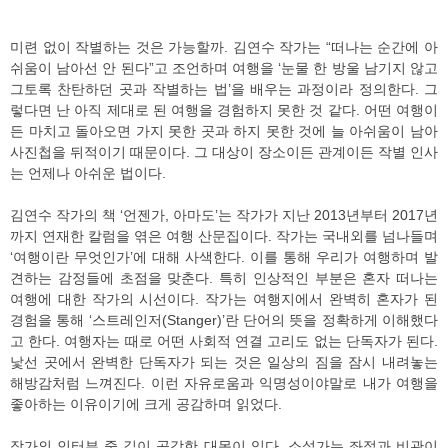
미련 없이 작별하는 것은 가능할까. 김연수 작가는 “떠나는 순간에 아
쉬움이 남아선 안 된다”고 조언하며 여행을 ‘눈물 한 방울 남기지 않고
그토록 찬탄하던 곳과 작별하는 법’을 배우는 과정이라 정의한다. 그
렇다면 난 아직 제대로 된 여행을 경험하지 못한 것 같다. 어떤 여행이
든 마치고 돌아오면 가지 못한 곳과 하지 못한 것에 늘 아쉬움이 남아
사진첩을 뒤적이기 때문이다. 그 대상이 장소이든 관계이든 작별 인사
는 언제나 아쉬운 법이다.
김연수 작가의 책 ‘언젠가, 아마도’는 작가가 지난 2013년부터 2017년
까지 연재한 칼럼을 엮은 여행 산문집이다. 작가는 국내외를 넘나들며
‘여행이란 무엇인가’에 대해 사색한다. 이를 통해 우리가 여행하며 발
견하는 감정들에 초점을 맞춘다. 특히 인상적인 부분은 혼자 떠나는
여행에 대한 작가의 시선이다. 작가는 여행지에서 완벽히 혼자가 된
경험을 통해 ‘스트레인저(Stanger)’란 단어의 뜻을 정확하게 이해했다
고 한다. 여행자는 때로 어떤 사회적 연결 고리도 없는 단독자가 된다.
낯선 곳에서 완벽한 단독자가 되는 것은 일상의 짐을 잠시 내려놓는
해방감처럼 느껴진다. 이런 자유로움과 익명성이야말로 내가 여행을
좋아하는 이유이기에 크게 공감하며 읽었다.
작가의 인터뷰 중 깊이 공감한 대목이 있다. 소설가는 좌절과 비관이