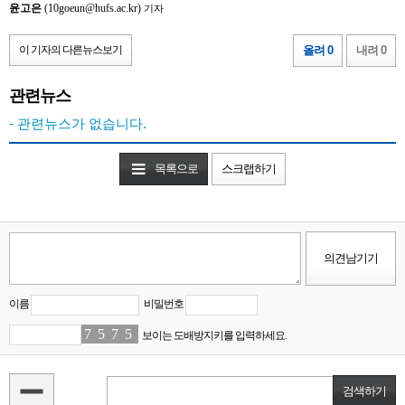
윤고은
(10goeun@hufs.ac.kr)
기자
이 기자의 다른뉴스보기
올려 0
내려 0
관련뉴스
- 관련뉴스가 없습니다.
목록으로
스크랩하기
이름
비밀번호
7
8
5
2
7
3
5
0
보이는 도배방지키를 입력하세요.