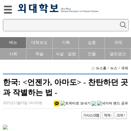
메뉴
대학보도
기획
심층
국제
사회
학술
사설ㆍ칼럼
인물
열린공간
뉴스홈
>
뉴스
>
국제
한국: <언젠가, 아마도> - 찬탄하던 곳
과 작별하는 법 -
2025년12월03일 14시05분
기사스크랩
작게 -
크게 +