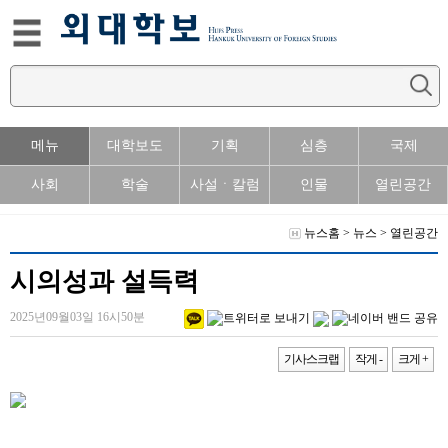
메뉴
대학보도
기획
심층
국제
사회
학술
사설ㆍ칼럼
인물
열린공간
뉴스홈
>
뉴스
>
열린공간
시의성과 설득력
2025년09월03일 16시50분
기사스크랩
작게 -
크게 +