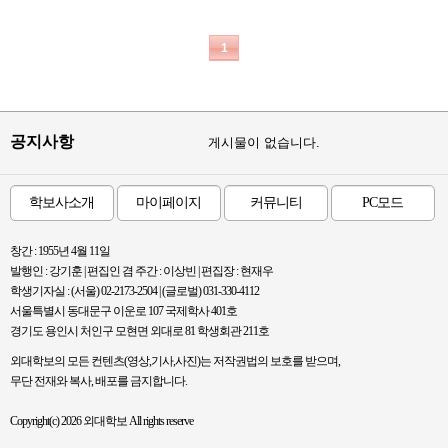
1
공지사항
게시물이 없습니다.
학보사소개
마이페이지
커뮤니티
PC모드
창간 : 1955년 4월 11일
발행인 : 강기훈 | 편집인 겸 주간 : 이상빈 | 편집장 : 현재우
학생기자실 : (서울) 02-2173-2504 | (글로벌) 031-330-4112
서울특별시 동대문구 이운로 107 국제학사 401호
경기도 용인시 처인구 모현면 외대로 81 학생회관 211호
외대학보의 모든 컨텐츠(영상,기사,사진)는 저작권법의 보호를 받으며,
무단 전재와 복사, 배포를 금지합니다.
Copyright(c) 2026 외대학보 All rights reserve