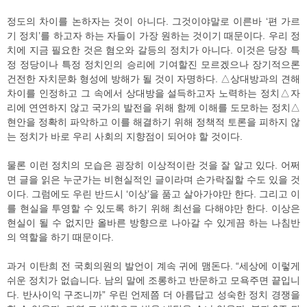
정도의 차이를 논하자는 것이 아니다. 그것이야말로 이른바 ‘편 가르
기 정치’를 하고자 하는 자들이 가장 원하는 것이기 때문이다. 우리 정
치에 지금 필요한 것은 혐오와 갈등의 정치가 아니다. 이것은 당장 특
정 정당이나 특정 정치인의 승리에 기여할진 모르겠으나 장기적으론
건전한 자치문화 형성에 방해가 될 것이 자명하다. △상대방과의 견해
차이를 인정하고 그 속에서 상대방을 설득하고자 노력하는 정치△자
리에 연연하지 않고 국가의 발전을 위해 함께 이해를 도모하는 정치△
현안을 정확히 파악하고 이를 해결하기 위해 정책적 토론을 피하지 않
는 정치가 바로 우리 사회의 지향점이 되어야 할 것이다.
물론 이런 정치의 모습은 굉장히 이상적이란 것을 잘 알고 있다. 어쩌
면 글을 읽은 누군가는 비현실적인 글이라며 손가락질할 수도 있을 것
이다. 그럼에도 우린 반드시 ‘이상’을 품고 살아가야만 한다. 그리고 이
를 현실을 투영할 수 있도록 하기 위해 최선을 다해야만 한다. 이상은
현실이 될 수 없지만 올바른 방향으로 나아갈 수 있게끔 하는 나침반
의 역할을 하기 때문이다.
과거 이탄희 전 국회의원의 발언이 계속 귀에 맴돈다. “세상에 이렇게
쉬운 정치가 없습니다. 남의 말에 조롱하고 반문하고 모욕주면 끝입니
다. 반사이익 구조니까” 우린 언제쯤 더 아름답고 성숙한 정치 경쟁을