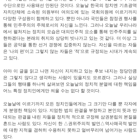
수단으로만 사용돼선 안된단 것이다. 오늘날 한국의 정치엔 기초광역
자치단체에 소속된 의원부터 여의도에 있는 국회의원에 이르기까지
다양한 구성원이 함께하고 있다. 뿐만 아니라 국민들은 참정권 행사를
통해 민주주의의 주체로서의 자신을 느낀다. 그러나 오늘날 우리나라
에서 펼처지는 정치의 모습은 대의민주적 요소를 통해 민주주의를 실
현하겠다는 본래의 취지와 상당히 빗나가고 있는 것 같다. 더 이상 그
들은 공약을 통한 선거 경쟁에 집중하지 않는다. 자신을 따르는 자들
은 ‘나의 편’이고 그렇지 않는 자들은 ‘적’으로 규정되는 시대가 계속되
고 있다.
아마 이 글을 읽고 나면 자신이 지지하고 있는 후보 내지는 정당만큼
은 그렇지 않다고 생각하는 사람이 있을지도 모르겠다. 그러나 실상
그들의 행태를 하나씩 살펴보면 오늘날의 정치적 분열에 대한 책임을
어느 특정 정치인에게만 씌울 수는 없다 할 것이다.
오늘날에 이르기까지 모든 정치인들에게는 그 크기만 다를 뿐 각자에
게 분명한 책임이 있다. 지엄한 법의 판결을 부정하고 본인의 뜻과 반
대되는 판결을 내린 자들을 정치적 적으로 규정해 삼권분립의 본질을
흔드는 사람도 있다. 자신이 한 △권위주의적 발언△역사왜곡적 발언
에 대한 지적을 겸허히 수용하지 못하고 얼버무리며 넘어가는 사람도
있다.