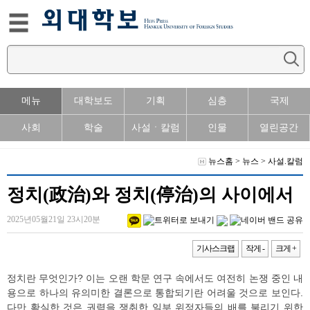
메뉴
대학보도
기획
심층
국제
사회
학술
사설ㆍ칼럼
인물
열린공간
뉴스홈
>
뉴스
>
사설.칼럼
정치(政治)와 정치(停治)의 사이에서
2025년05월21일 23시20분
기사스크랩
작게 -
크게 +
정치란 무엇인가? 이는 오랜 학문 연구 속에서도 여전히 논쟁 중인 내
용으로 하나의 유의미한 결론으로 통합되기란 어려울 것으로 보인다.
다만 확실한 것은 권력을 쟁취한 일부 위정자들의 배를 불리기 위한